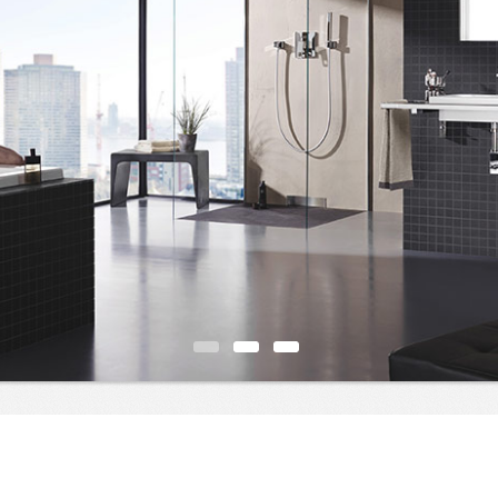
N
1
2
3