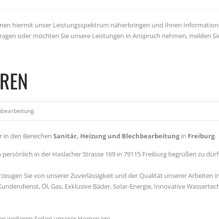
 Ihnen hiermit unser Leistungsspektrum näherbringen und Ihnen Informatio
ragen oder möchten Sie unsere Leistungen in Anspruch nehmen, melden Sie
HREN
chbearbeitung
er in den Bereichen
Sanitär, Heizung und Blechbearbeitung
in
Freiburg
.
ch persönlich in der Haslacher Strasse 169 in 79115 Freiburg begrüßen zu dürf
eugen Sie von unserer Zuverlässigkeit und der Qualität unserer Arbeiten i
Kundendienst, Öl, Gas, Exklusive Bäder, Solar-Energie, Innovative Wassertec
en weiteren Seiten unserer Homepage.