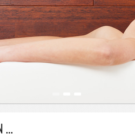
N
1
2
3
...